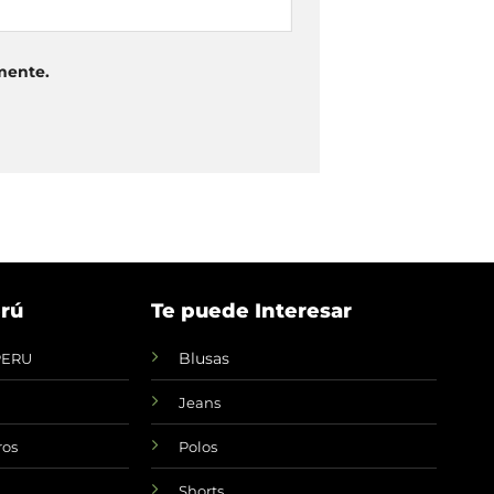
mente.
rú
Te puede Interesar
Blusas
PERU
Jeans
ros
Polos
Shorts