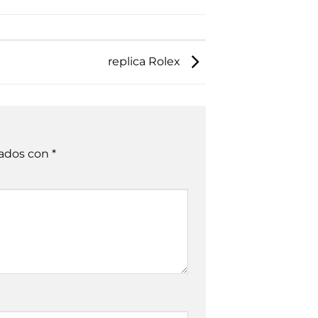
replica Rolex
cados con
*