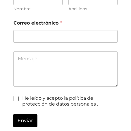
Nombre
Apellidos
Correo electrónico
*
C
C
He leído y acepto la política de
a
a
protección de datos personales .
s
s
i
i
l
l
Enviar
l
l
a