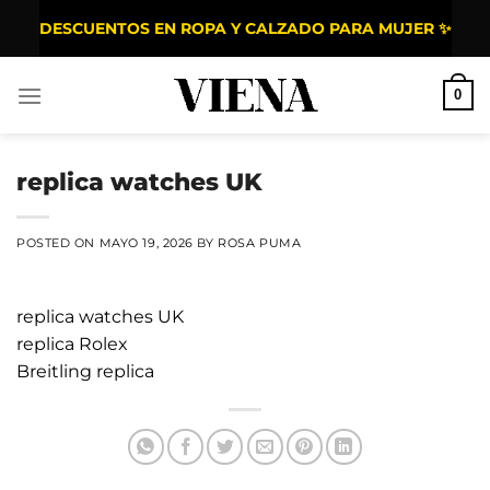
Saltar al contenido
DESCUENTOS EN ROPA Y CALZADO PARA MUJER ✨
0
replica watches UK
POSTED ON
MAYO 19, 2026
BY
ROSA PUMA
replica watches UK
replica Rolex
Breitling replica