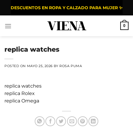
Saltar al contenido
DESCUENTOS EN ROPA Y CALZADO PARA MUJER ✨
0
replica watches
POSTED ON
MAYO 25, 2026
BY
ROSA PUMA
replica watches
replica Rolex
replica Omega